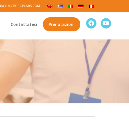
INFO@GEORGECARS.COM
Contattateci
Prenotazioni