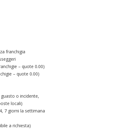
za franchigia
sseggeri
ranchigie – quote 0.00)
nchigie – quote 0.00)
i guasto o incidente,
oste locali)
, 7 giorni la settimana
ile a richiesta)