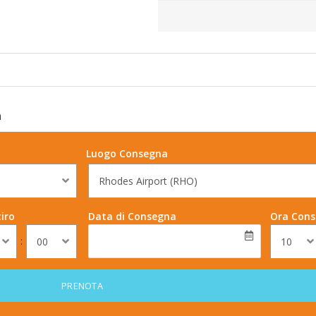
a
Luogo Consegna
Rhodes Airport (RHO)
iro
Data di Consegna
Ora Con
:
00
10