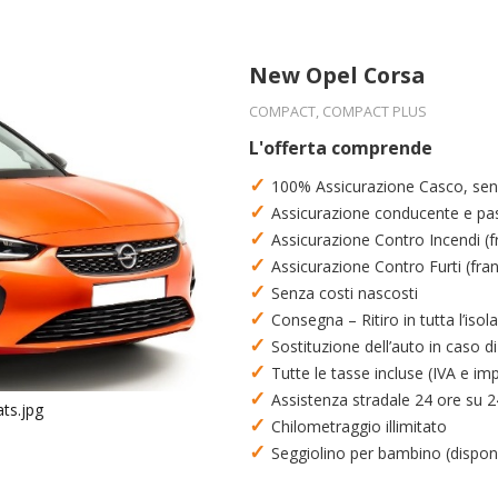
New Opel Corsa
COMPACT, COMPACT PLUS
L'offerta comprende
✓
100% Assicurazione Casco, sen
✓
Assicurazione conducente e pa
✓
Assicurazione Contro Incendi (f
✓
Assicurazione Contro Furti (fra
✓
Senza costi nascosti
✓
Consegna – Ritiro in tutta l’isola
✓
Sostituzione dell’auto in caso d
✓
Tutte le tasse incluse (IVA e imp
✓
Assistenza stradale 24 ore su 24
✓
Chilometraggio illimitato
✓
Seggiolino per bambino (disponib