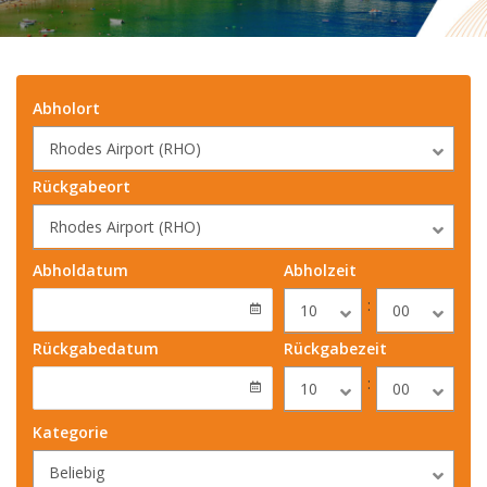
Abholort
Rhodes Airport (RHO)
Rückgabeort
Rhodes Airport (RHO)
Abholdatum
Abholzeit
:
10
00
Rückgabedatum
Rückgabezeit
:
10
00
Kategorie
Beliebig