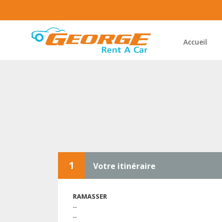
Accueil
1
Votre itinéraire
RAMASSER
--
--