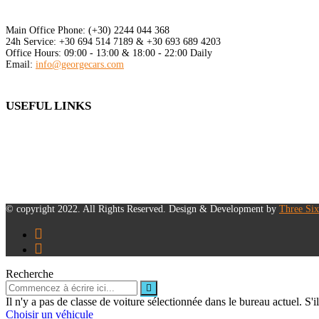
Main Office Phone:
(+30) 2244 044 368
24h Service:
+30 694 514 7189 & +30 693 689 4203
Office Hours:
09:00 - 13:00 & 18:00 - 22:00 Daily
Email:
info@georgecars.com
USEFUL LINKS
Termes et Conditions
Mode de paiement
Secure Transactions
© copyright 2022. All Rights Reserved. Design & Development by
Three Six
Recherche
Il n'y a pas de classe de voiture sélectionnée dans le bureau actuel. S'il
Choisir un véhicule