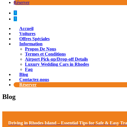
Réserver
Accueil
Voitures
Offres Spéciales
Information
Propos De Nous
Termes et Conditions
Airport Pick-up/Drop-off Details
Luxury Wedding Cars in Rhodes
Faq
Blog
Contactez-nous
Réserver
Blog
Driving in Rhodes Island – Essential Tips for Safe & Easy Tra