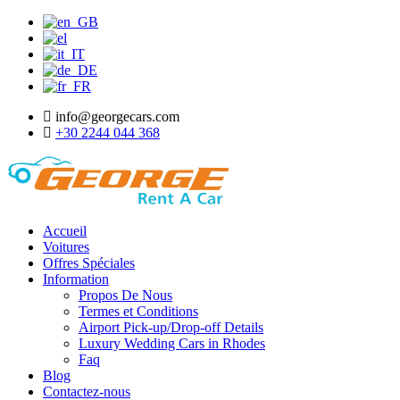
info@georgecars.com
+30 2244 044 368
Accueil
Voitures
Offres Spéciales
Information
Propos De Nous
Termes et Conditions
Airport Pick-up/Drop-off Details
Luxury Wedding Cars in Rhodes
Faq
Blog
Contactez-nous