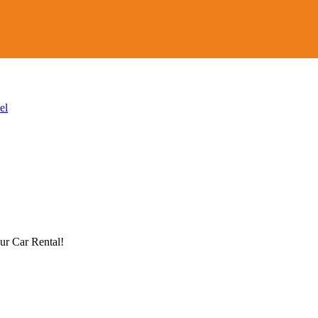
el
ur Car Rental!
!